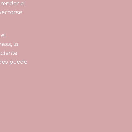
render el
oyectarse
 el
ess, la
sciente
ades puede