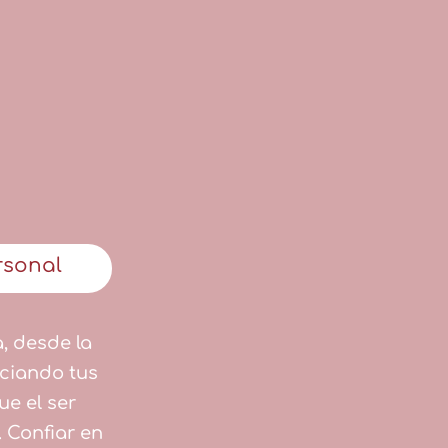
rsonal
a, desde la
nciando tus
ue el ser
. Confiar en