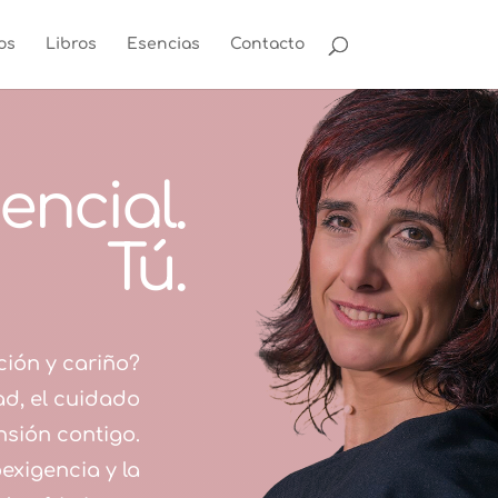
os
Libros
Esencias
Contacto
encial.
Tú.
ción y cariño?
ad, el cuidado
nsión contigo.
exigencia y la