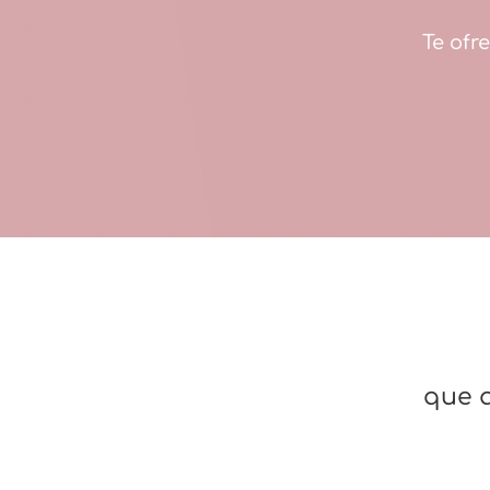
Te ofr
que 