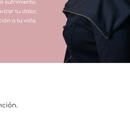
l sufrimiento.
izar tu dolor,
ión a tu vida.
ción.