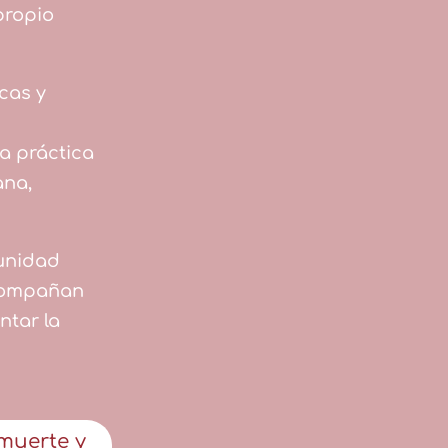
 propio
cas y
la práctica
ana,
unidad
acompañan
ntar la
muerte y