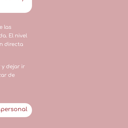
e las
a. El nivel
n directa
y dejar ir
zar de
spersonal