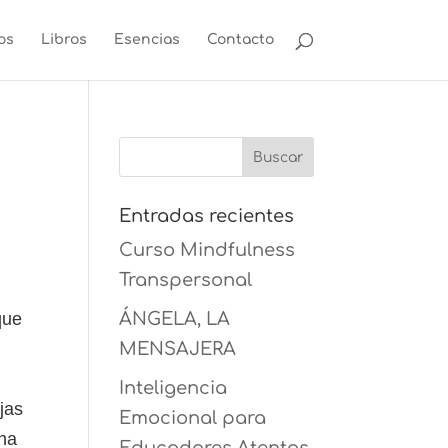
os
Libros
Esencias
Contacto
Entradas recientes
Curso Mindfulness
Transpersonal
que
ÁNGELA, LA
MENSAJERA
Inteligencia
jas
Emocional para
 ha