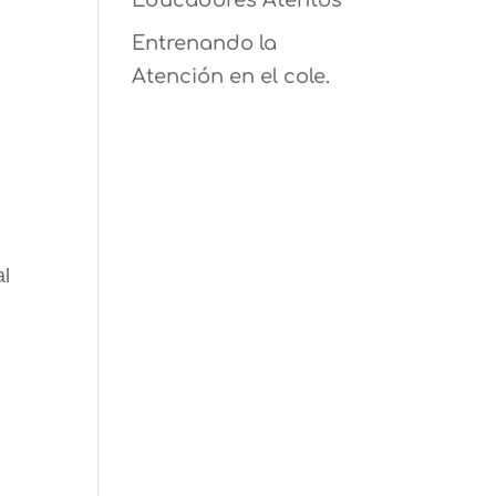
Educadores Atentos
Entrenando la
Atención en el cole.
al