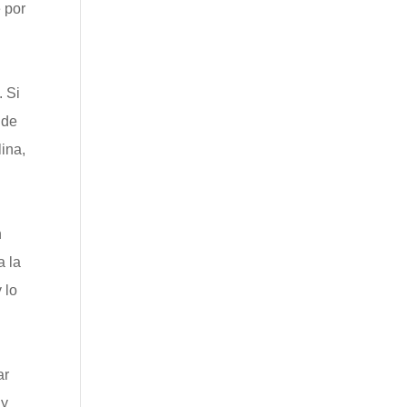
 por
. Si
 de
ina,
n
a la
 lo
ar
 y