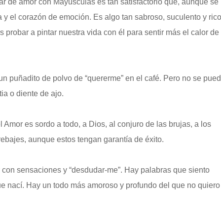
ar de amor con Mayúsculas es tan satisfactorio que, aunque se
va y el corazón de emoción. Es algo tan sabroso, suculento y ric
 probar a pintar nuestra vida con él para sentir más el calor de
un puñadito de polvo de “quererme” en el café. Pero no se pue
tia o diente de ajo.
mor es sordo a todo, a Dios, al conjuro de las brujas, a los
brebajes, aunque estos tengan garantía de éxito.
 con sensaciones y “desdudar-me”. Hay palabras que siento
que nací. Hay un todo más amoroso y profundo del que no quiero