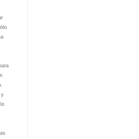
ar
sólo
na
para
on
n.
 y
lo
zas