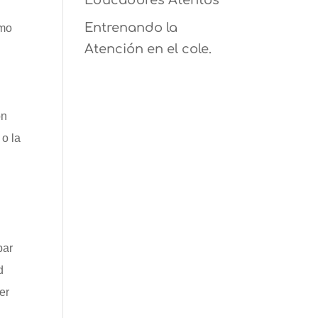
Educadores Atentos
Entrenando la
omo
Atención en el cole.
l
ón
 o la
bar
d
er