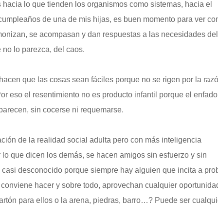
 hacia lo que tienden los organismos como sistemas, hacia el
el cumpleaños de una de mis hijas, es buen momento para ver c
armonizan, se acompasan y dan respuestas a las necesidades de
no lo parezca, del caos.
, hacen que las cosas sean fáciles porque no se rigen por la raz
r eso el resentimiento no es producto infantil porque el enfado
parecen, sin cocerse ni requemarse.
ón de la realidad social adulta pero con más inteligencia
r lo que dicen los demás, se hacen amigos sin esfuerzo y sin
 casi desconocido porque siempre hay alguien que incita a pro
es conviene hacer y sobre todo, aprovechan cualquier oportunida
artón para ellos o la arena, piedras, barro…? Puede ser cualqui