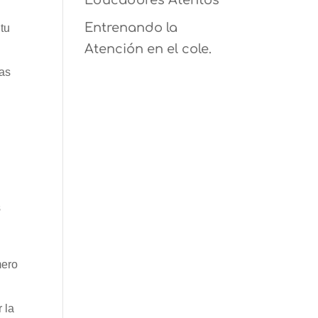
Educadores Atentos
Entrenando la
 tu
Atención en el cole.
ras
s
mero
 la