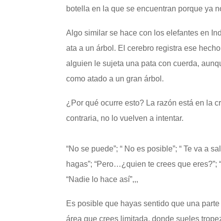
botella en la que se encuentran porque ya n
Algo similar se hace con los elefantes en I
ata a un árbol. El cerebro registra ese hech
alguien le sujeta una pata con cuerda, aunq
como atado a un gran árbol.
¿Por qué ocurre esto? La razón está en la c
contraria, no lo vuelven a intentar.
“No se puede”; “ No es posible”; “ Te va a sali
hagas”; “Pero…¿quien te crees que eres?”; “N
“Nadie lo hace así”,,,
Es posible que hayas sentido que una parte im
área que crees limitada, donde sueles trope