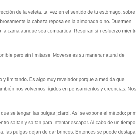
ección de la veleta, tal vez en el sentido de tu estómago, sobre
mbrosamente la cabeza reposa en la almohada o no. Duermen
da la cama aunque sea compartida. Respiran sin esfuerzo mient
ible pero sin limitarse. Moverse es su manera natural de
o y limitando. Es algo muy revelador porque a medida que
mbién nos volvemos rígidos en pensamientos y creencias. No
 que se tengan las pulgas ¡claro!. Así se expone el método: pri
entro saltan y saltan para intentar escapar. Al cabo de un tiempo
a, las pulgas dejan de dar brincos. Entonces se puede destapar