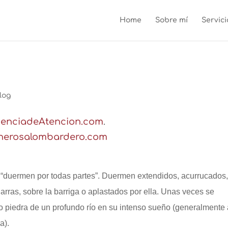
Home
Sobre mí
Servici
log
EsenciadeAtencion.com
.
enerosalombardero.com
duermen por todas partes”. Duermen extendidos, acurrucados
arras, sobre la barriga o aplastados por ella. Unas veces se
piedra de un profundo río en su intenso sueño (generalmente 
a).