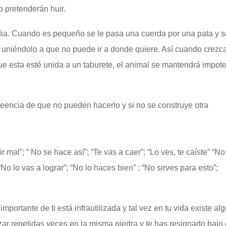
o pretenderán huir.
ndia. Cuando es pequeño se le pasa una cuerda por una pata y s
o uniéndolo a que no puede ir a donde quiere. Así cuando crezca
ue esta esté unida a un taburete, el animal se mantendrá impot
reencia de que no pueden hacerlo y si no se construye otra
r mal”; “ No se hace así”; “Te vas a caer”; “Lo ves, te caíste” “No
o lo vas a lograr”; “No lo haces bien” ; “No sirves para esto”;
portante de ti está infrautilizada y tal vez en tu vida existe al
zar repetidas veces en la misma piedra y te has resignado bajo 