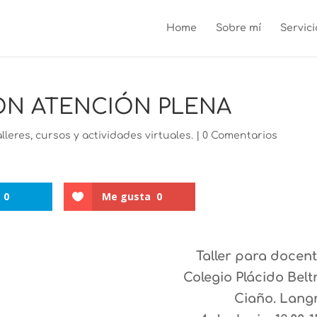
Home
Sobre mí
Servici
ON ATENCIÓN PLENA
alleres, cursos y actividades virtuales.
|
0 Comentarios
0
Me gusta
0
Taller para docen
Colegio Plácido Belt
Ciaño. Lang