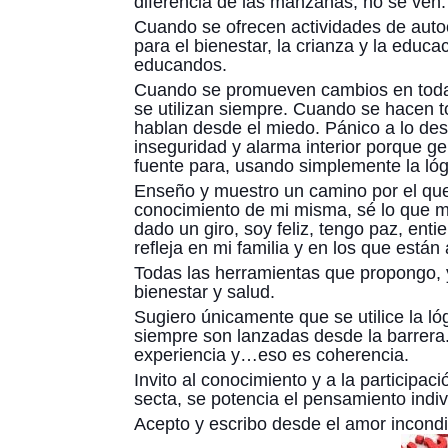
diferencia de las manzanas, no se ven.
Cuando se ofrecen actividades de auto
para el bienestar, la crianza y la edu
educandos.
Cuando se promueven cambios en todas 
se utilizan siempre. Cuando se hacen 
hablan desde el miedo. Pánico a lo de
inseguridad y alarma interior porque 
fuente para, usando simplemente la lóg
Enseño y muestro un camino por el que
conocimiento de mi misma, sé lo que m
dado un giro, soy feliz, tengo paz, ent
refleja en mi familia y en los que están
Todas las herramientas que propongo, yo
bienestar y salud.
Sugiero únicamente que se utilice la ló
siempre son lanzadas desde la barrera
experiencia y…eso es coherencia.
Invito al conocimiento y a la participa
secta, se potencia el pensamiento indiv
Acepto y escribo desde el amor incondic