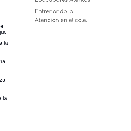
Educadores Atentos
Entrenando la
Atención en el cole.
ue
que
a la
 ha
nzar
 la