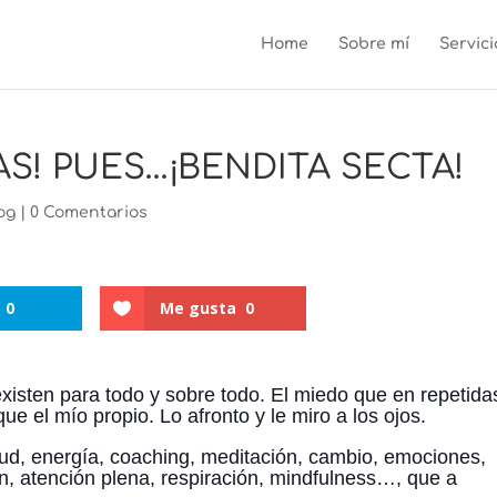
Home
Sobre mí
Servici
AS! PUES…¡BENDITA SECTA!
og
|
0 Comentarios
0
Me gusta
0
existen para todo y sobre todo. El miedo que en repetida
 el mío propio. Lo afronto y le miro a los ojos.
ud, energía, coaching, meditación, cambio, emociones,
, atención plena, respiración, mindfulness…, que a