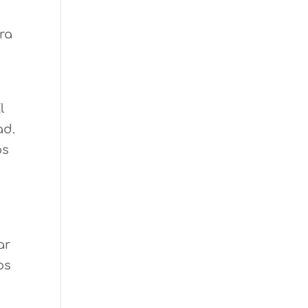
ra
l
ad.
os
ar
os