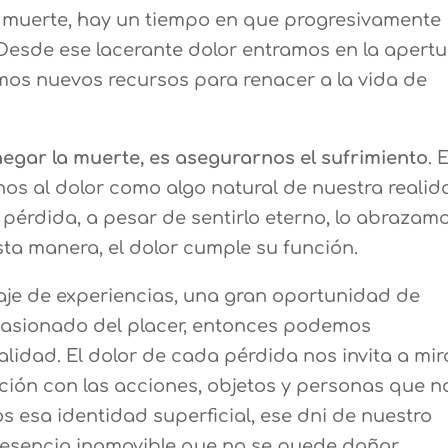
a muerte, hay un tiempo en que progresivamente
 Desde ese lacerante dolor entramos en la apertu
os nuevos recursos para renacer a la vida de
negar la muerte, es asegurarnos el sufrimiento
. E
os al dolor como algo natural de nuestra realid
 pérdida, a pesar de sentirlo eterno, lo abrazam
ta manera, el dolor cumple su función.
aje de experiencias, una gran oportunidad de
 apasionado del placer, entonces podemos
idad. El dolor de cada pérdida nos invita a mir
cación con las acciones, objetos y personas que n
 esa identidad superficial, ese dni de nuestro
esencia inamovible que no se puede dañar.