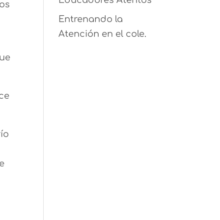
Educadores Atentos
mos
Entrenando la
Atención en el cole.
que
ece
ío
e